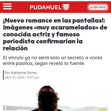
Skip to main content
EN VIVO
¡Nuevo romance en las pantallas!:
Imágenes «muy acaramelados» de
conocida actriz y famoso
periodista confirmarían la
relación
El vínculo ya no sería solo un secreto a voces
entre pasillos, según reveló la fuente.
Por
Katherine Torres
abril 15, 2026 - 4:47 pm