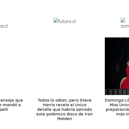
mensaje que
Todos lo odian, pero Steve
Dominga Lóp
le mandó a
Harris revela el único
Miss Univ
elli
detalle que habría salvado
preparación
este polémico disco de Iron
más i
Maiden