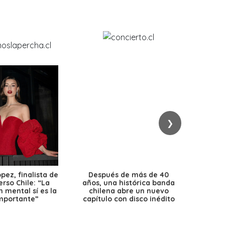
❯
ez, finalista de
Después de más de 40
Ante 
erso Chile: “La
años, una histórica banda
petr
 mental sí es la
chilena abre un nuevo
precio
mportante”
capítulo con disco inédito