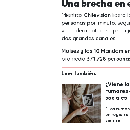
Una brecha en e
Mientras
Chilevisión
lideró 
personas por minuto
, seg
verdadera noticia se produj
dos grandes canales.
Moisés y los 10 Mandamie
promedió
371.728 persona
Leer también:
¿Viene la
rumores 
sociales
"Los rumore
un registro
vientre."