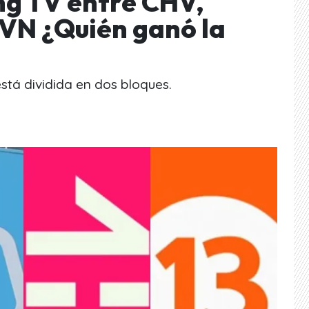
ng TV entre CHV,
TVN ¿Quién ganó la
stá dividida en dos bloques.