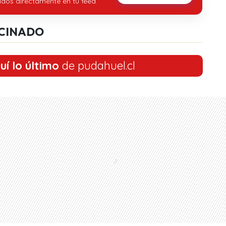
idos directamente en tu feed.
CINADO
uí lo último
de pudahuel.cl