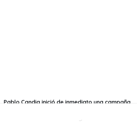
Pablo Candia inició de inmediato una campaña
de ayuda
a través de sus redes sociales para
costear los
gastos médicos y de alimentación
del perrito.