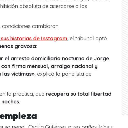
ohibición absoluta de acercarse a las
s condiciones cambiaron.
 sus historias de Instagram
, el tribunal optó
menos gravosa
:
ar el arresto domiciliario nocturno de Jorge
 con firma mensual, arraigo nacional y
 las víctimas»
, explicó la panelista de
 en la práctica, que
recupera su total libertad
 noches.
o empieza
usa penal, Cecilia Gutiérrez puso paños fríos y