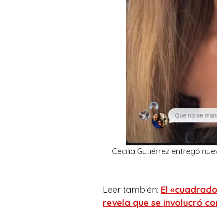
Cecilia Gutiérrez entregó nue
Leer también:
El «cuadrado
revela que se involucró co