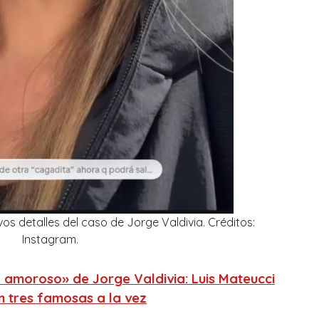
vos detalles del caso de Jorge Valdivia. Créditos:
Instagram.
 amoroso» de Jorge Valdivia: Luis Mateucci
n tres famosas a la vez