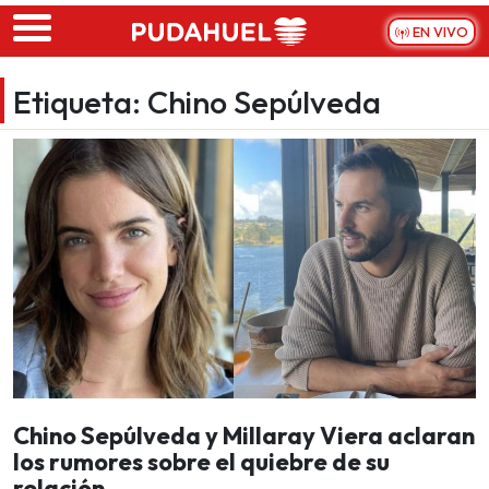
Skip to main content
EN VIVO
Etiqueta:
Chino Sepúlveda
Chino Sepúlveda y Millaray Viera aclaran
los rumores sobre el quiebre de su
relación