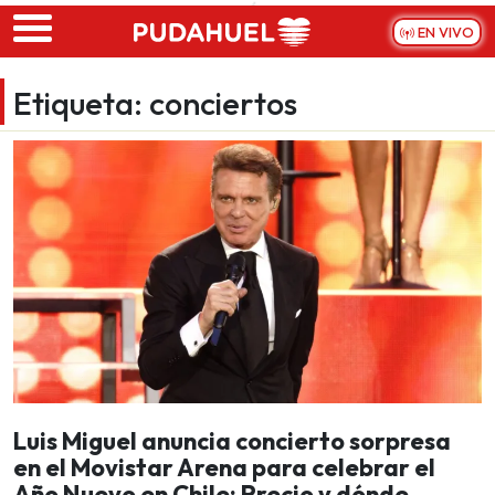
Skip to main content
EN VIVO
Etiqueta:
conciertos
Luis Miguel anuncia concierto sorpresa
en el Movistar Arena para celebrar el
Año Nuevo en Chile: Precio y dónde