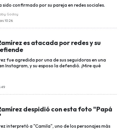
a sido confirmado por su pareja en redes sociales.
raby Godoy
las 10:26
amírez es atacada por redes y su
defiende
z fue agredida por una de sus seguidoras en una
en Instagram, y su esposo la defendió. ¡Mire qué
3:49
amírez despidió con esta foto "Papá
"
z interpretó a "Camila", uno de los personajes más