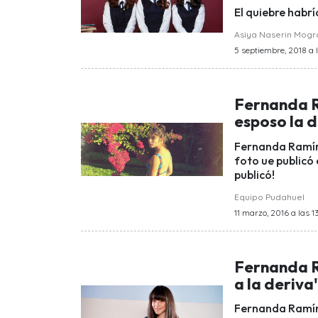
El quiebre habrí
Asiya Naserin Mog
5 septiembre, 2018 a 
Fernanda R
esposo la 
Fernanda Ramíre
foto ue publicó 
publicó!
Equipo Pudahuel
11 marzo, 2016 a las 1
Fernanda R
a la deriva
Fernanda Ramíre