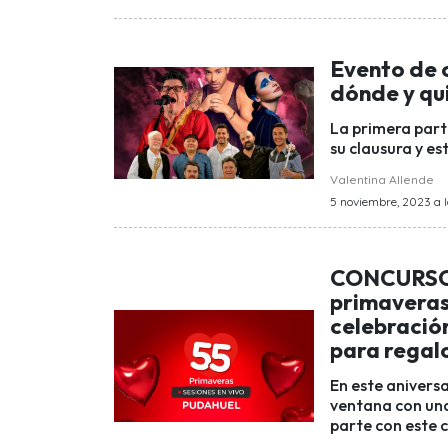
Evento de 
dónde y qu
La primera parte
su clausura y est
Valentina Allende
5 noviembre, 2023 a l
CONCURSO 
primaveras
celebración
para regal
En este anivers
ventana con una
parte con este 