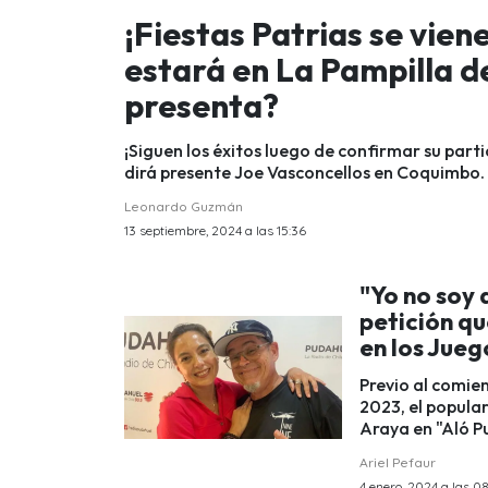
¡Fiestas Patrias se vien
estará en La Pampilla 
presenta?
¡Siguen los éxitos luego de confirmar su part
dirá presente Joe Vasconcellos en Coquimbo.
Leonardo Guzmán
13 septiembre, 2024 a las 15:36
"Yo no soy 
petición qu
en los Jue
Previo al comien
2023, el popula
Araya en "Aló P
Ariel Pefaur
4 enero, 2024 a las 0