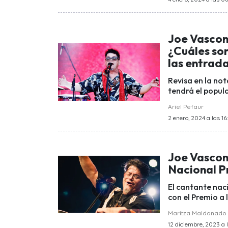
Joe Vascon
¿Cuáles son
las entrad
Revisa en la not
tendrá el popul
Ariel Pefaur
2 enero, 2024 a las 16
Joe Vasconc
Nacional P
El cantante nac
con el Premio a 
Maritza Maldonado
12 diciembre, 2023 a 