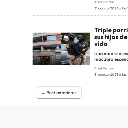
Ariel Pefaur
31 agosto, 2023 a las 1
Triple parr
sus hijos de
vida
Una madre asesin
macabra escena.
Ariel Pefaur
31 agosto, 2023 a las 
←
Post anteriores