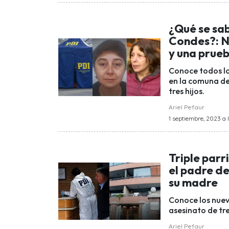
¿Qué se sab
Condes?: N
y una prue
Conoce todos lo
en la comuna de
tres hijos.
Ariel Pefaur
1 septiembre, 2023 a l
Triple parr
el padre de
su madre
Conoce los nuev
asesinato de tr
Ariel Pefaur