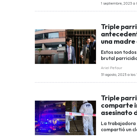
1 septiembre, 2023 a l
Triple parr
antecedente
una madre a
Estos son todos
brutal parricid
Ariel Pefaur
31 agosto, 2023 a las 
Triple parr
comparte i
asesinato d
La trabajadora 
compartió un cla