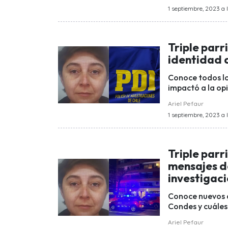
1 septiembre, 2023 a l
Triple parr
identidad d
Conoce todos lo
impactó a la op
Ariel Pefaur
1 septiembre, 2023 a 
Triple parr
mensajes d
investigac
Conoce nuevos de
Condes y cuáles 
Ariel Pefaur