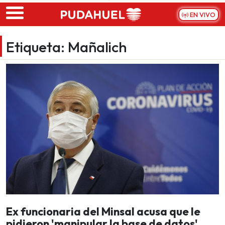
Skip to main content
EN VIVO
Etiqueta:
Mañalich
Ex funcionaria del Minsal acusa que le
pidieron 'manipular la base de datos'