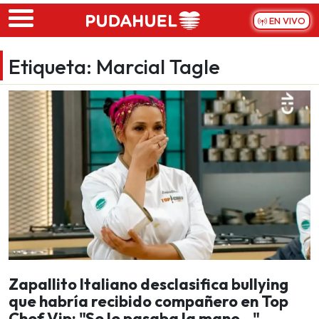
Skip to main content
EN VIVO
Etiqueta:
Marcial Tagle
Zapallito Italiano desclasifica bullying
que habría recibido compañero en Top
Chef Vip: "Se le pasaba la mano..."