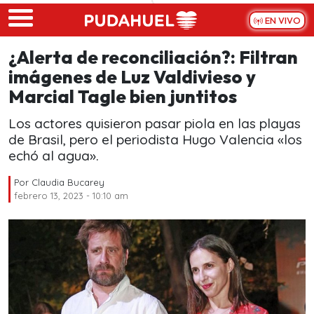
Skip to main content
EN VIVO
¿Alerta de reconciliación?: Filtran
imágenes de Luz Valdivieso y
Marcial Tagle bien juntitos
Los actores quisieron pasar piola en las playas
de Brasil, pero el periodista Hugo Valencia «los
echó al agua».
Por
Claudia Bucarey
febrero 13, 2023 - 10:10 am