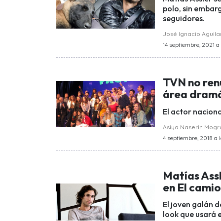
polo, sin embar
seguidores.
José Ignacio Aguila
14 septiembre, 2021 a 
TVN no ren
área dram
El actor naciona
Asiya Naserin Mog
4 septiembre, 2018 a 
Matías Ass
en El cami
El joven galán d
look que usará e