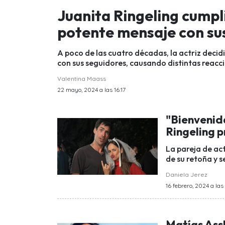
Juanita Ringeling cumpl
potente mensaje con sus
A poco de las cuatro décadas, la actriz deci
con sus seguidores, causando distintas reacc
Valentina Maass
22 mayo, 2024 a las 16:17
"Bienvenida
Ringeling p
La pareja de ac
de su retoña y s
Daniela Jerez
16 febrero, 2024 a las 
Matías Assl