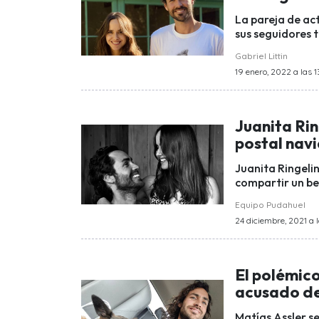
La pareja de ac
sus seguidores t
Gabriel Littin
19 enero, 2022 a las 1
Juanita Rin
postal nav
Juanita Ringelin
compartir un be
Equipo Pudahuel
24 diciembre, 2021 a l
El polémico
acusado de
Matías Assler se