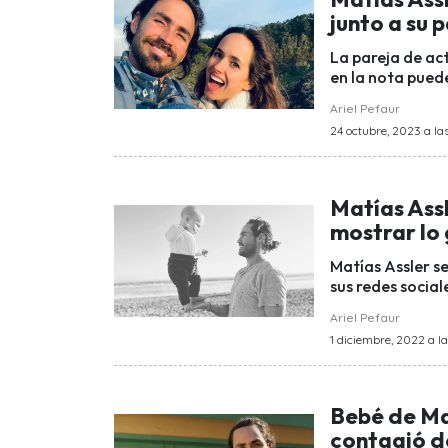
junto a su 
La pareja de ac
en la nota pued
Ariel Pefaur
24 octubre, 2023 a las
Matías Assl
mostrar lo 
Matías Assler s
sus redes social
Ariel Pefaur
1 diciembre, 2022 a la
Bebé de Mat
contagió d