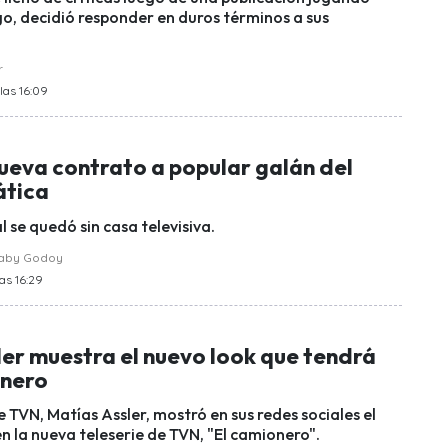
go, decidió responder en duros términos a sus
r
las 16:09
ueva contrato a popular galán del
ática
l se quedó sin casa televisiva.
raby Godoy
las 16:29
ler muestra el nuevo look que tendrá
onero
e TVN, Matías Assler, mostró en sus redes sociales el
n la nueva teleserie de TVN, "El camionero".