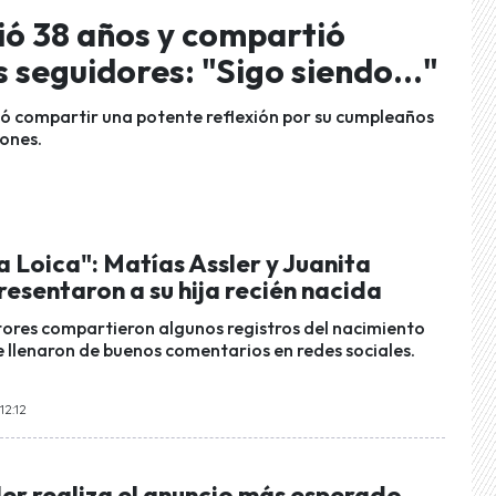
ió 38 años y compartió
 seguidores: "Sigo siendo..."
dió compartir una potente reflexión por su cumpleaños
iones.
 Loica": Matías Assler y Juanita
resentaron a su hija recién nacida
tores compartieron algunos registros del nacimiento
e llenaron de buenos comentarios en redes sociales.
12:12
er realiza el anuncio más esperado