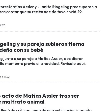
tores Matías Assler y Juanita Ringeling preocuparon a
ras contar que su recién nacido tuvo covid-19.
3:32
geling y su pareja subieron tierna
ideña con su bebé
g junto a su pareja a Matías Assler, decidieron
llo momento previo a la navidad. Revísalo aquí.
as 11:32
 acto de Matías Assler tras ser
 maltrato animal
 llenó de críticas luego de una publicación jugando