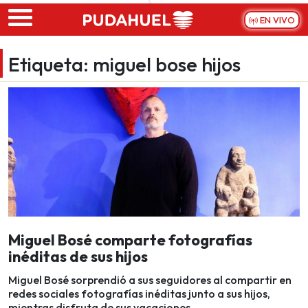
Skip to main content
EN VIVO
Etiqueta:
miguel bose hijos
Miguel Bosé comparte fotografías
inéditas de sus hijos
Miguel Bosé sorprendió a sus seguidores al compartir en
redes sociales fotografías inéditas junto a sus hijos,
mientras disfruta de sus vacaciones.