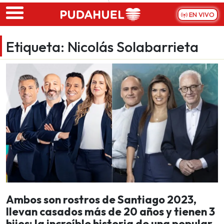
Skip to main content
EN VIVO
Etiqueta:
Nicolás Solabarrieta
Ambos son rostros de Santiago 2023,
llevan casados más de 20 años y tienen 3
hijos: la increíble historia de una popular