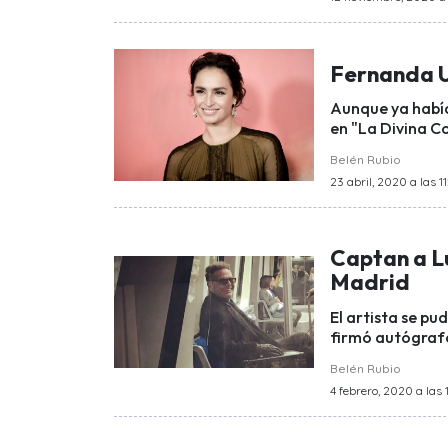
Fernanda U
Aunque ya había
en "La Divina C
Belén Rubio
23 abril, 2020 a las 11
Captan a Lu
Madrid
El artista se pu
firmó autógrafo
Belén Rubio
4 febrero, 2020 a las 