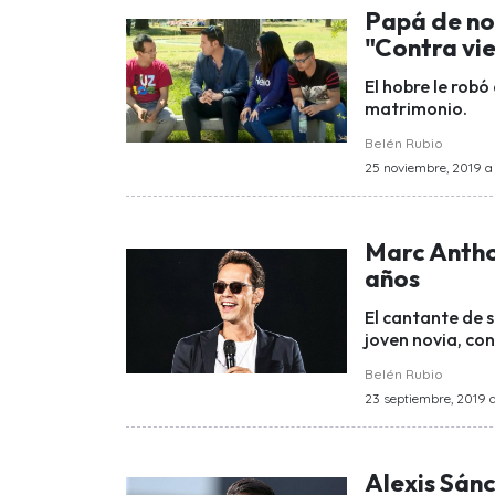
Papá de nov
"Contra vi
El hobre le robó 
matrimonio.
Belén Rubio
25 noviembre, 2019 a 
Marc Antho
años
El cantante de s
joven novia, co
Belén Rubio
23 septiembre, 2019 a
Alexis Sán