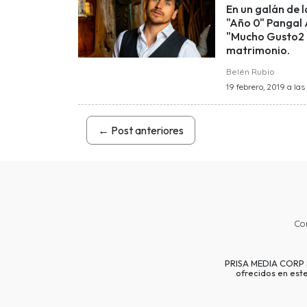
En un galán de l
"Año 0" Pangal 
"Mucho Gusto2 r
matrimonio.
Belén Rubio
19 febrero, 2019 a las
←
Post anteriores
Co
PRISA MEDIA CORP SP
ofrecidos en est