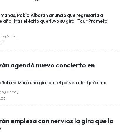
manas, Pablo Alborán anunció que regresaría a
e año, tras el éxito que tuvo su gira "Tour Prometo
raby Godoy
7:25
rán agendó nuevo concierto en
ñol realizará una gira por el país en abril próximo.
raby Godoy
3:05
án empieza con nervios la gira que lo
e