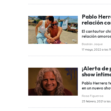
Pablo Herre
relación co
El cantautor ch
relación amoros
Bastián Jaque
17 mayo, 2022 a las 11:
¡Alerta de
show íntim
Pablo Herrera t
en un nuevo show
Rosa Figueroa
25 febrero, 2021 a las