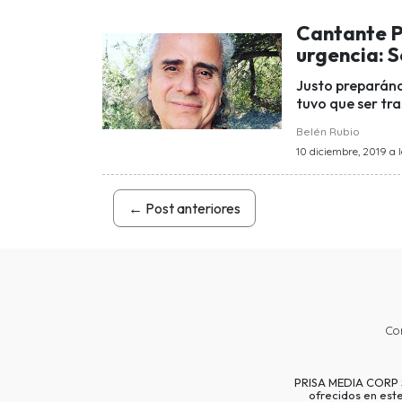
Cantante P
urgencia: S
Justo preparánd
tuvo que ser tra
Belén Rubio
10 diciembre, 2019 a l
←
Post anteriores
Co
PRISA MEDIA CORP SP
ofrecidos en est