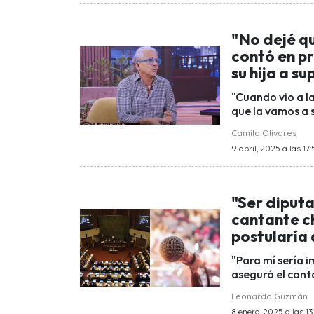
"No dejé qu
contó en p
su hija a s
"Cuando vio a la 
que la vamos a 
Camila Olivares
9 abril, 2025 a las 17:
"Ser diput
cantante ch
postularía
"Para mí sería 
aseguró el canta
Leonardo Guzmán
8 enero, 2025 a las 13