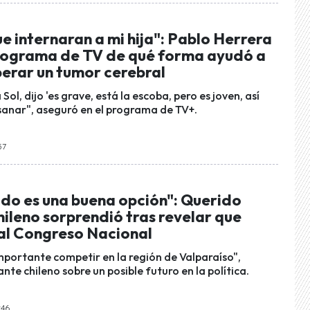
e internaran a mi hija": Pablo Herrera
rograma de TV de qué forma ayudó a
uperar un tumor cerebral
Sol, dijo 'es grave, está la escoba, pero es joven, así
sanar", aseguró en el programa de TV+.
57
ado es una buena opción": Querido
ileno sorprendió tras revelar que
 al Congreso Nacional
importante competir en la región de Valparaíso",
nte chileno sobre un posible futuro en la política.
:46