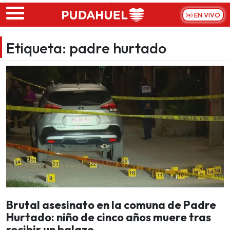
Skip to main content
EN VIVO
Etiqueta:
padre hurtado
Brutal asesinato en la comuna de Padre
Hurtado: niño de cinco años muere tras
recibir un balazo