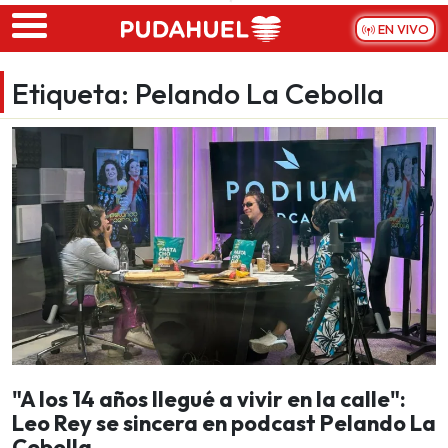
Skip to main content
EN VIVO
Etiqueta:
Pelando La Cebolla
"A los 14 años llegué a vivir en la calle":
Leo Rey se sincera en podcast Pelando La
Cebolla