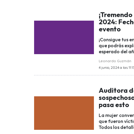
¡Tremendo 
2024: Fecha
evento
¡Consigue tus e
que podrás expl
esperado del añ
Leonardo Guzmán
4 junio, 2024 a las 11:1
Auditora d
sospechosa 
pasa esto
La mujer conver
que fueron víct
Todos los detall