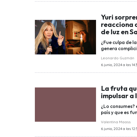
Yuri sorpre
reacciona c
de luz en S
¿Fue culpa de la
genera complici
Leonardo Guzmán
6 junio, 2024 a las 14:
La fruta q
impulsar a 
¿Lo consumes? es
país y que es fu
Valentina Maass
6 junio, 2024 a las 12: