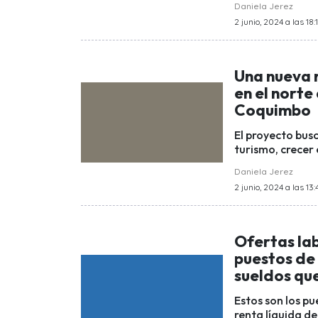
Daniela Jerez
2 junio, 2024 a las 18:1
Una nueva r
en el norte
Coquimbo
El proyecto busc
turismo, crecer
Daniela Jerez
2 junio, 2024 a las 13:
Ofertas lab
puestos de 
sueldos qu
Estos son los pu
renta líquida d