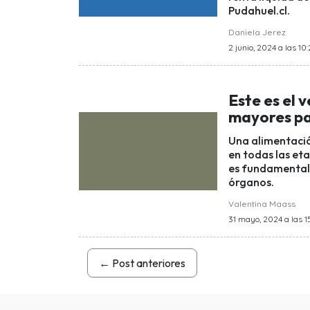
Pudahuel.cl.
Daniela Jerez
2 junio, 2024 a las 10
Este es el 
mayores pa
Una alimentació
en todas las et
es fundamental 
órganos.
Valentina Maass
31 mayo, 2024 a las 15
←
Post anteriores