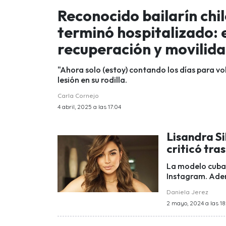
Reconocido bailarín chil
terminó hospitalizado: 
recuperación y movilid
"Ahora solo (estoy) contando los días para vo
lesión en su rodilla.
Carla Cornejo
4 abril, 2025 a las 17:04
Lisandra Si
criticó tra
La modelo cuban
Instagram. Adem
Daniela Jerez
2 mayo, 2024 a las 18