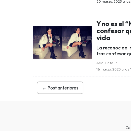
20 marzo, 2023 a las
Y no es el 
confesar qu
vida
La reconocida i
tras confesar qu
Ariel Pefaur
16 marzo, 2023 a las 
←
Post anteriores
Co