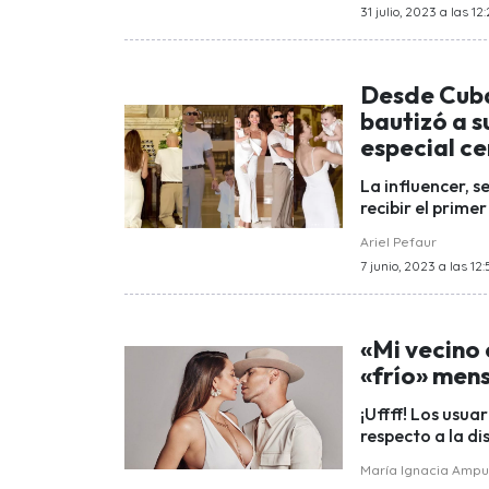
31 julio, 2023 a las 12:
Desde Cuba 
bautizó a s
especial c
La influencer, s
recibir el prime
Ariel Pefaur
7 junio, 2023 a las 12:
«Mi vecino 
«frío» men
¡Uffff! Los usua
respecto a la di
María Ignacia Amp