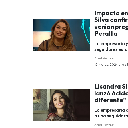
Impacto en
Silva confi
venían preg
Peralta
La empresaria y
seguidores estab
Ariel Pefaur
15 marzo, 2024 a las 1
Lisandra Si
lanzó ácid
diferente"
La empresaria c
a una seguidora
Ariel Pefaur