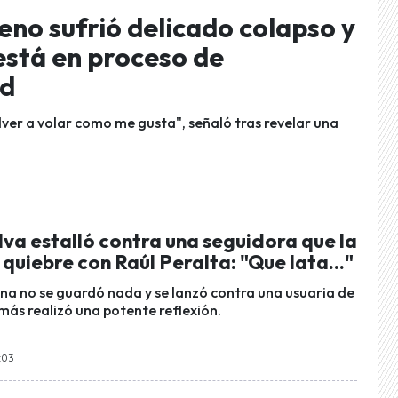
eno sufrió delicado colapso y
está en proceso de
ad
lver a volar como me gusta", señaló tras revelar una
lva estalló contra una seguidora que la
s quiebre con Raúl Peralta: "Que lata..."
a no se guardó nada y se lanzó contra una usuaria de
ás realizó una potente reflexión.
:03