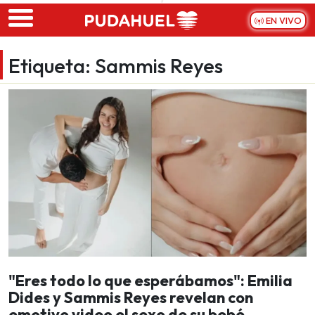
Skip to main content
EN VIVO
Etiqueta:
Sammis Reyes
"Eres todo lo que esperábamos": Emilia
Dides y Sammis Reyes revelan con
emotivo video el sexo de su bebé