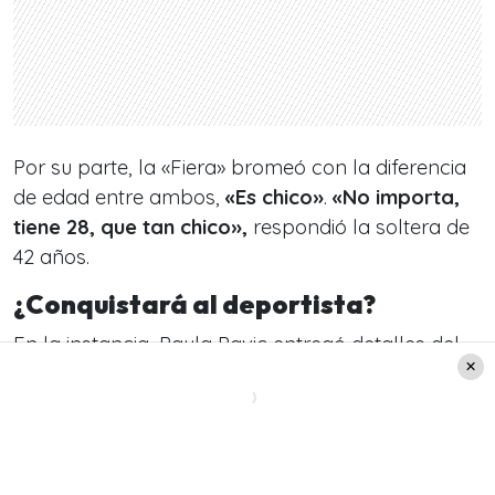
Por su parte, la «Fiera» bromeó con la diferencia
de edad entre ambos,
«Es chico»
.
«No importa,
tiene 28, que tan chico»,
respondió la soltera de
42 años.
¿Conquistará al deportista?
En la instancia, Paula Pavic entregó detalles del
flechazo y cómo conoció al deportista por redes
sociales: «Antes de venir a Chile me apareció en
un reel, yo nunca lo había visto en mi vida. Y justo
hablaba de ser perseverante… las mismas cosas
que estoy haciendo ahora», partió diciendo.