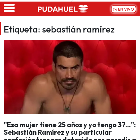
Skip to main content
EN VIVO
Etiqueta:
sebastián ramírez
"Esa mujer tiene 25 años y yo tengo 37...":
Sebastián Ramírez y su particular
confesión tras ser detenido por agredir a