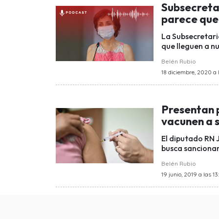
Subsecretar
parece que
La Subsecretari
que lleguen a n
Belén Rubio
18 diciembre, 2020 a 
Presentan 
vacunen a s
El diputado RN 
busca sancionar 
Belén Rubio
19 junio, 2019 a las 13