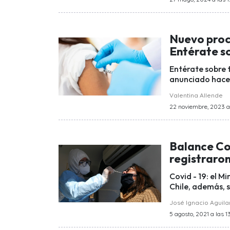
Nuevo proc
Entérate s
Entérate sobre 
anunciado hace 
Valentina Allende
22 noviembre, 2023 a 
Balance Cov
registraron
Covid - 19: el M
Chile, además, s
José Ignacio Aguila
5 agosto, 2021 a las 1