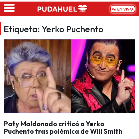
Skip to main content
EN VIVO
Etiqueta:
Yerko Puchento
Paty Maldonado criticó a Yerko
Puchento tras polémica de Will Smith