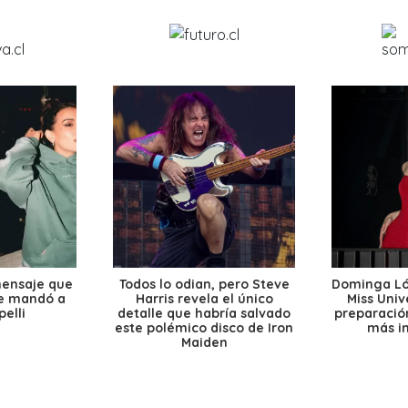
mensaje que
Todos lo odian, pero Steve
Dominga Lóp
le mandó a
Harris revela el único
Miss Univ
elli
detalle que habría salvado
preparación
este polémico disco de Iron
más i
Maiden