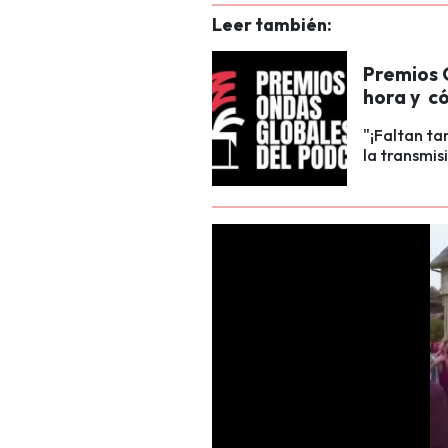
Leer también:
Premios 
hora y c
"¡Faltan ta
la transmis