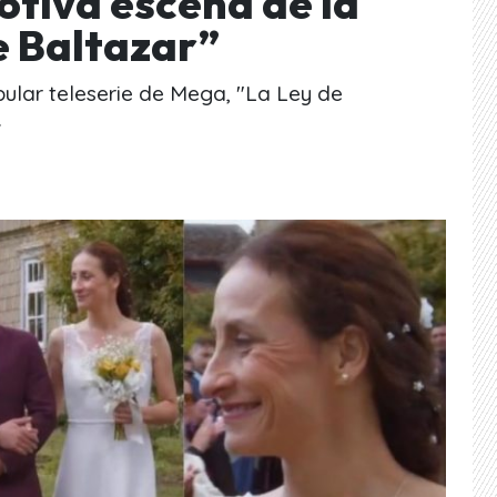
otiva escena de la
e Baltazar”
pular teleserie de Mega, "La Ley de
.