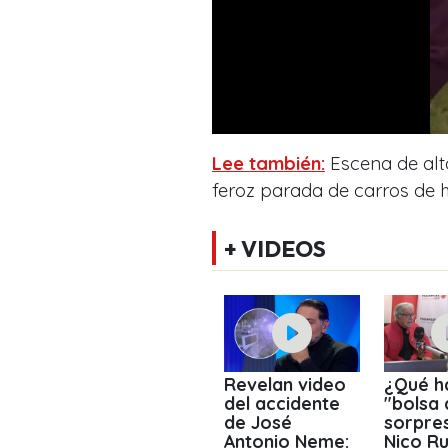
Lee también:
Escena de al
feroz parada de carros de
+ VIDEOS
Revelan video
¿Qué ha
del accidente
"bolsa 
de José
sorpre
Antonio Neme:
Nico Rui