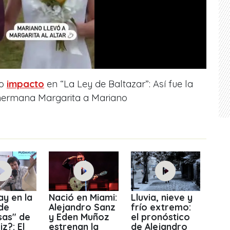
to
impacto
en “La Ley de Baltazar”: Así fue la
 hermana Margarita a Mariano
y en la
Nació en Miami:
Lluvia, nieve y
de
Alejandro Sanz
frío extremo:
sas" de
y Eden Muñoz
el pronóstico
z?: El
estrenan la
de Alejandro