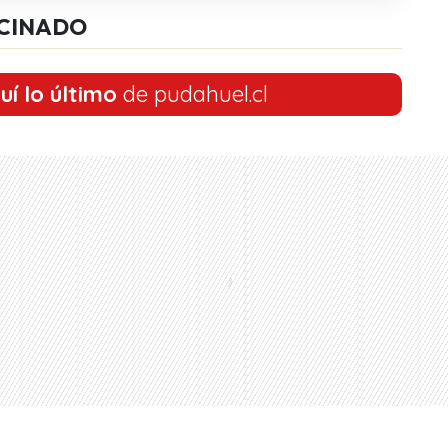
CINADO
uí lo último
de pudahuel.cl