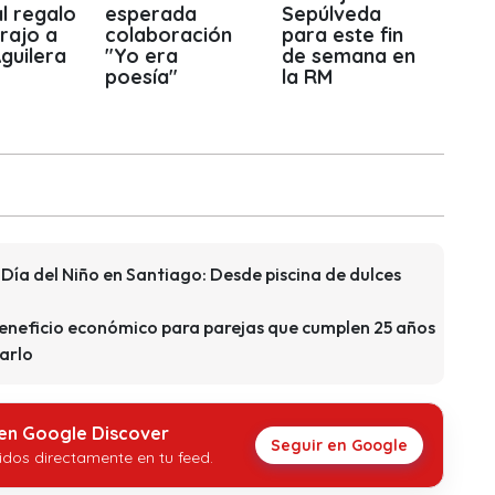
l regalo
esperada
Sepúlveda
trajo a
colaboración
para este fin
guilera
"Yo era
de semana en
poesía"
la RM
Día del Niño en Santiago: Desde piscina de dulces
beneficio económico para parejas que cumplen 25 años
arlo
 en Google Discover
Seguir en Google
idos directamente en tu feed.