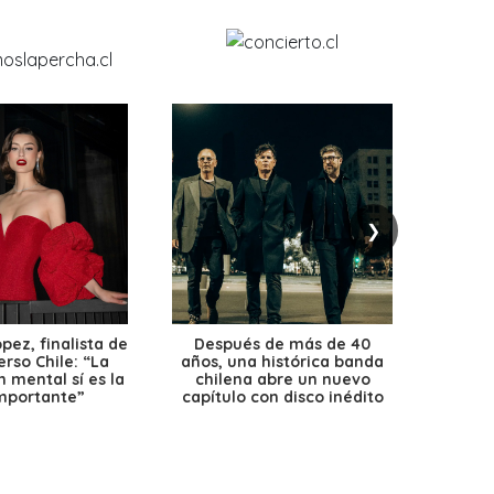
❯
ez, finalista de
Después de más de 40
Ante 
erso Chile: “La
años, una histórica banda
petr
 mental sí es la
chilena abre un nuevo
precio
mportante”
capítulo con disco inédito