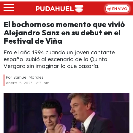
Skip to main content
EN VIVO
El bochornoso momento que vivió
Alejandro Sanz en su debut en el
Festival de Viña
Era el año 1994 cuando un joven cantante
español subió al escenario de la Quinta
Vergara sin imaginar lo que pasaría.
Por
Samuel Morales
enero 15, 2023 - 6:31 pm