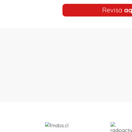
Revisa
aq