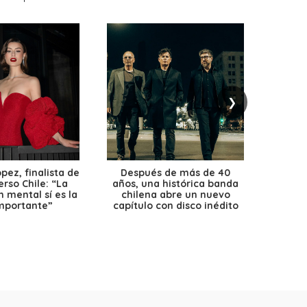
❯
ez, finalista de
Después de más de 40
Ante 
erso Chile: “La
años, una histórica banda
petr
 mental sí es la
chilena abre un nuevo
precio
mportante”
capítulo con disco inédito