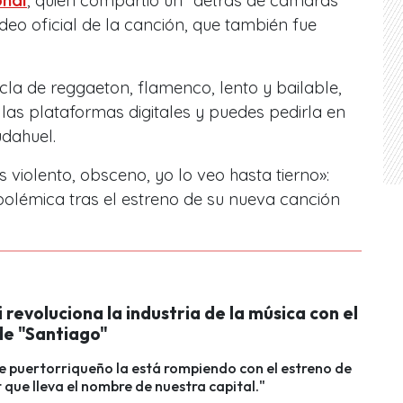
onal
, quien compartió un “detrás de cámaras”
deo oficial de la canción, que también fue
la de reggaeton, flamenco, lento y bailable,
 las plataformas digitales y puedes pedirla en
udahuel.
es violento, obsceno, yo lo veo hasta tierno»:
 polémica tras el estreno de su nueva canción
i revoluciona la industria de la música con el
de "Santiago"
e puertorriqueño la está rompiendo con el estreno de
t que lleva el nombre de nuestra capital."