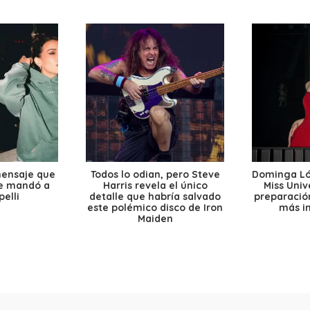
mensaje que
Todos lo odian, pero Steve
Dominga Lóp
le mandó a
Harris revela el único
Miss Univ
elli
detalle que habría salvado
preparación
este polémico disco de Iron
más i
Maiden