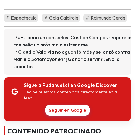
Espectáculo
Gala Caldirola
Raimundo Cerda
«Es como un consuelo»: Cristian Campos reaparece
con película próxima a estrenarse
Claudio Valdivia no aguantó más y se lanzó contra
Mariela Sotomayor en ‘¿Ganar o servir?’: «No la
soporto»
Sigue a Pudahuel.cl en Google Discover
Recibe nuestros contenidos directamente en tu
feed.
Seguir en Google
CONTENIDO PATROCINADO