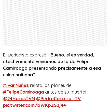
El periodista expresó:
“Bueno, sí es verdad,
efectivamente veníamos de lo de Felipe
Camiroaga presentando precisamente a esa
chica haitiana”.
#IvanNuñez
relata los planes de
#FelipeCamiroaga
antes de su muerte!!!
@24HorasTVN
@PedroCarcuro_TV
pic.twitter.com/bWKpZS2j44