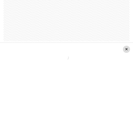
https://www.instagram.com/p/B30dvgqnVKF/?
utm_source=ig_web_options_share_sheet