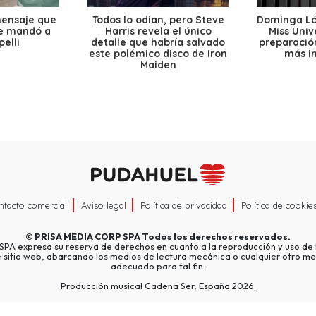
mensaje que
Todos lo odian, pero Steve
Dominga Lóp
le mandó a
Harris revela el único
Miss Univ
elli
detalle que habría salvado
preparación
este polémico disco de Iron
más i
Maiden
ntacto comercial
Aviso legal
Política de privacidad
Política de cookie
©
PRISA MEDIA CORP SPA
Todos los derechos reservados.
A expresa su reserva de derechos en cuanto a la reproducción y uso de l
e sitio web, abarcando los medios de lectura mecánica o cualquier otro me
adecuado para tal fin.
Producción musical Cadena Ser, España 2026.