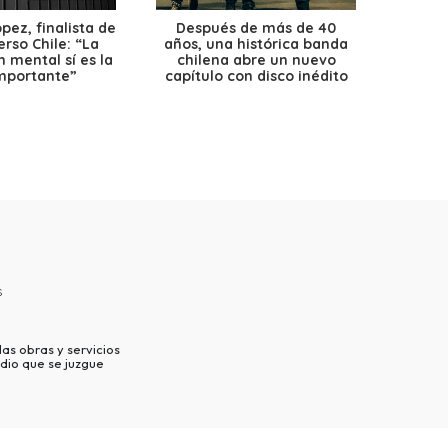
ez, finalista de
Después de más de 40
Ante 
erso Chile: “La
años, una histórica banda
petr
 mental sí es la
chilena abre un nuevo
precio
mportante”
capítulo con disco inédito
s
as obras y servicios
dio que se juzgue