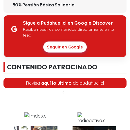
50% Pensión Básica Solidaria
Sigue a Pudahuel.cl en Google Discover
Recibe nuestros contenidos directamente en tu
feed.
Seguir en Google
CONTENIDO PATROCINADO
Revisa
aquí lo último
de pudahuel.cl