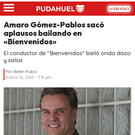
Skip to main content
EN VIVO
Amaro Gómez-Pablos sacó
aplausos bailando en
«Bienvenidos»
El conductor de "Bienvenidos" bailó onda disco
y salsa.
Por
Belén Rubio
marzo 10, 2020 - 7:16 pm