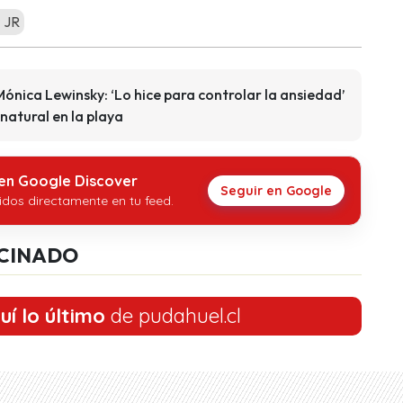
 JR
on Mónica Lewinsky: ‘Lo hice para controlar la ansiedad’
 natural en la playa
 en Google Discover
Seguir en Google
idos directamente en tu feed.
CINADO
uí lo último
de pudahuel.cl