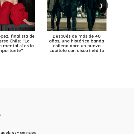
❯
ez, finalista de
Después de más de 40
Ante 
erso Chile: “La
años, una histórica banda
petr
 mental sí es la
chilena abre un nuevo
precio
mportante”
capítulo con disco inédito
s
as obras y servicios