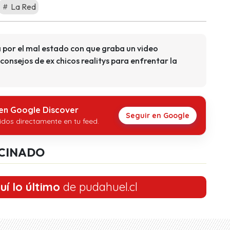
La Red
a por el mal estado con que graba un video
consejos de ex chicos realitys para enfrentar la
 en Google Discover
Seguir en Google
idos directamente en tu feed.
CINADO
uí lo último
de pudahuel.cl