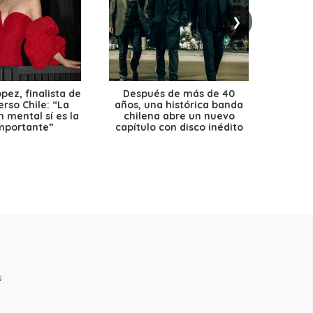
❯
ez, finalista de
Después de más de 40
Ante 
erso Chile: “La
años, una histórica banda
petr
 mental sí es la
chilena abre un nuevo
precio
mportante”
capítulo con disco inédito
s