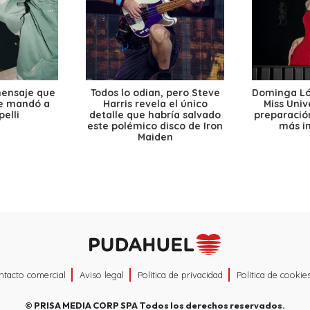
mensaje que
Todos lo odian, pero Steve
Dominga Lóp
le mandó a
Harris revela el único
Miss Univ
elli
detalle que habría salvado
preparación
este polémico disco de Iron
más i
Maiden
ntacto comercial
Aviso legal
Política de privacidad
Política de cookie
©
PRISA MEDIA CORP SPA
Todos los derechos reservados.