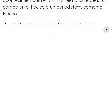
acontecimiento en el VIP. Pamela Díaz le pegó un
combo en el hocico a un periodista»», comentó
Nacho.
«Yo dije ‘esta hueá es una broma, ¿cómo le
pega?’. Y yo le mando un mensaje de texto en
esa época (a Pamela Díaz). ‘¿Qué hiciste?’.
‘Le
pegué’, me dijo, ‘si se la tenía prometida’, me
dijo. De esas historias hay varias
«, agregó
Nacho Gutiérrez, mientras que Jordi Castell
recordó el contexto de la situación.