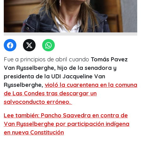
Fue a principios de abril cuando
Tomás Pavez
Van Rysselberghe, hijo de la senadora y
presidenta de la UDI Jacqueline Van
Rysselberghe,
violó la cuarentena en la comuna
de Las Condes tras descargar un
salvoconducto erróneo.
Lee también: Pancho Saavedra en contra de
Van Rysselberghe por participación indígena
en nueva Constitución