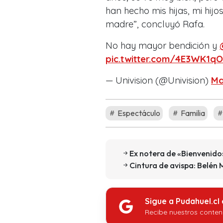
han hecho mis hijas, mi hijo
madre”, concluyó Rafa.
No hay mayor bendición y
pic.twitter.com/4E3WK1qO
— Univision (@Univision)
Ma
Espectáculo
Familia
Ex notera de «Bienvenidos
Cintura de avispa: Belén 
Sigue a Pudahuel.cl
Recibe nuestros conten