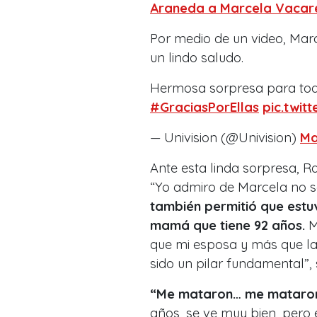
Araneda a Marcela Vacar
Por medio de un video, Marc
un lindo saludo.
Hermosa sorpresa para tod
#GraciasPorEllas
pic.twit
— Univision (@Univision)
Ma
Ante esta linda sorpresa, R
“Yo admiro de Marcela no s
también permitió que estu
mamá que tiene 92 años.
M
que mi esposa y más que la
sido un pilar fundamental”, 
“Me mataron… me mataron. 
años, se ve muy bien, pero e