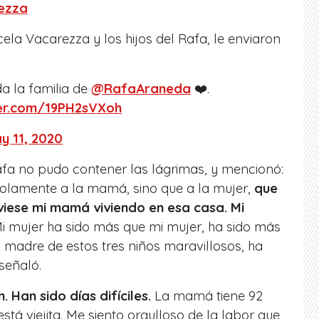
ezza
ela Vacarezza y los hijos del Rafa, le enviaron
a la familia de
@RafaAraneda
❤️️.
ter.com/19PH2sVXoh
y 11, 2020
afa no pudo contener las lágrimas, y mencionó:
olamente a la mamá, sino que a la mujer,
que
viese mi mamá viviendo en esa casa. Mi
i mujer ha sido más que mi mujer, ha sido más
 madre de estos tres niños maravillosos, ha
señaló.
Han sido días difíciles.
La mamá tiene 92
stá viejita. Me siento orgulloso de la labor que