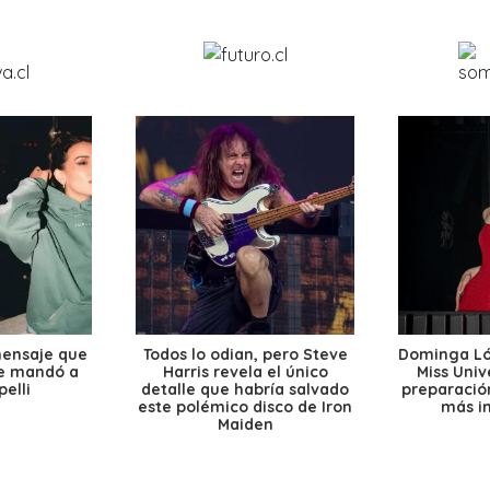
mensaje que
Todos lo odian, pero Steve
Dominga Lóp
le mandó a
Harris revela el único
Miss Univ
elli
detalle que habría salvado
preparación
este polémico disco de Iron
más i
Maiden