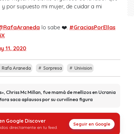
s y por supuesto mi mujer, de cuidar a mi
@RafaAraneda
lo sabe ❤️️.
#GraciasPorEllas
iX
y 11, 2020
Rafa Araneda
Sorpresa
Univision
», Chriss Mc Millan, fue mamá de mellizos en Ucrania
Mora saca aplausos por su curvilínea figura
 en Google Discover
Seguir en Google
idos directamente en tu feed.