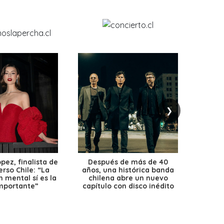
❯
ez, finalista de
Después de más de 40
Ante 
erso Chile: “La
años, una histórica banda
petr
 mental sí es la
chilena abre un nuevo
precio
mportante”
capítulo con disco inédito