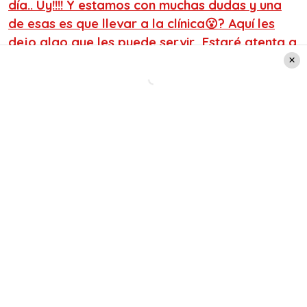
día.. Uy!!!! Y estamos con muchas dudas y una
de esas es que llevar a la clínica😮? Aquí les
dejo algo que les puede servir.. Estaré atenta a
sus comentarios… Siempre es bueno escuchar
otras experiencias,asi las compartimos! ❤️❤️❤️
#embarazo #pregnancy #pregnant
#37semanasdeembarazo #primerembarazo
#firstpregnant
Una publicación compartida de
Yamna Lobos
(@yamnalobos) el
26 May, 2020 a las 4:56 PDT