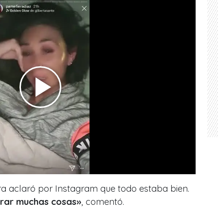
ora aclaró por Instagram que todo estaba bien.
arar muchas cosas»
, comentó.