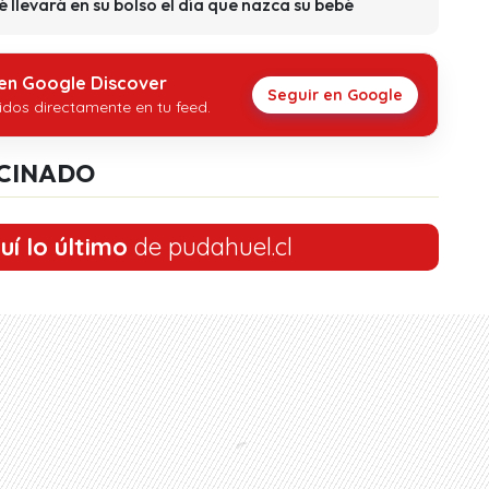
llevará en su bolso el día que nazca su bebé
 en Google Discover
Seguir en Google
idos directamente en tu feed.
CINADO
uí lo último
de pudahuel.cl