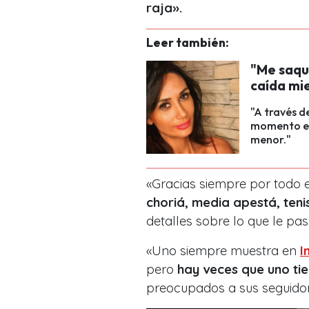
raja».
Leer también:
"Me saqué
caída mie
"A través d
momento ex
menor."
«Gracias siempre por todo e
choriá,
media
apestá
, ten
detalles sobre lo que le pas
«Uno siempre muestra en
I
pero
hay veces que uno ti
preocupados a sus seguidor