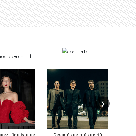
❯
ez, finalista de
Después de más de 40
Ante 