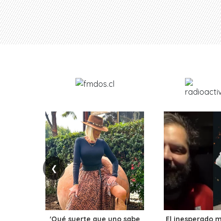
❮
'Qué suerte que uno sabe
El inesperado 