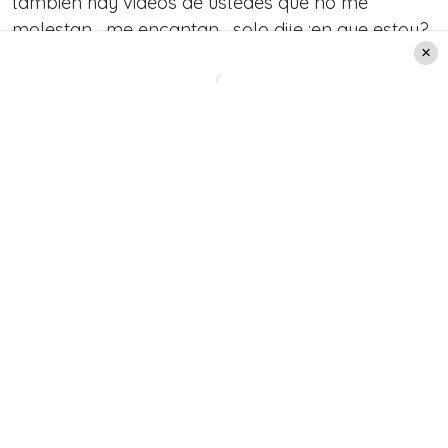
también hay videos de ustedes que no me
molestan , me encantan , solo dije ;en que estoy?
Porque no hago nada al respecto ? Les pregunté
a ustedes mismos que podía hacer , para que me
den sus sugerencias, es
por eso que trabajaré
en ello , en volver con todo . Los amoooooo».