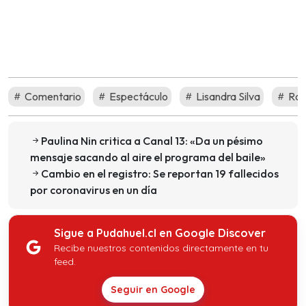
Comentario
Espectáculo
Lisandra Silva
Ros
Paulina Nin critica a Canal 13: «Da un pésimo
mensaje sacando al aire el programa del baile»
Cambio en el registro: Se reportan 19 fallecidos
por coronavirus en un día
Sigue a Pudahuel.cl en Google Discover
Recibe nuestros contenidos directamente en tu
feed.
Seguir en Google