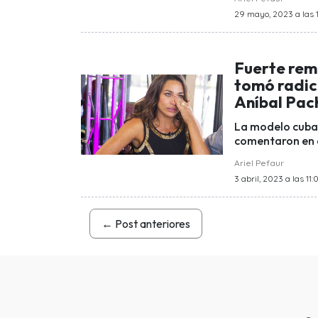
29 mayo, 2023 a las 
Fuerte reme
tomó radica
Aníbal Pa
La modelo cuba
comentaron en e
Ariel Pefaur
3 abril, 2023 a las 11:
←
Post anteriores