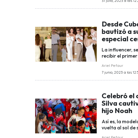
31 julio, 2023 a las 12:
Desde Cuba 
bautizó a s
especial c
La influencer, s
recibir el prime
Ariel Pefaur
7 junio, 2023 a las 12:
Celebró el
Silva cauti
hijo Noah
Así es, la mode
vuelta al sol de
Ariel Pefaur