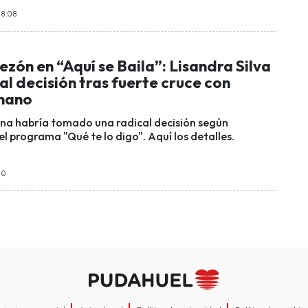
18:08
zón en “Aquí se Baila”: Lisandra Silva
l decisión tras fuerte cruce con
chano
na habría tomado una radical decisión según
l programa "Qué te lo digo". Aquí los detalles.
00