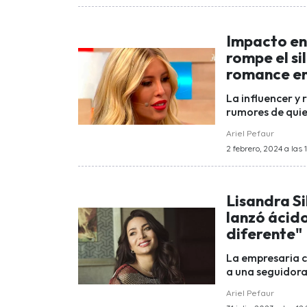
Impacto en
rompe el si
romance ent
La influencer y 
rumores de qui
Ariel Pefaur
2 febrero, 2024 a las 
Lisandra Si
lanzó ácid
diferente"
La empresaria c
a una seguidora
Ariel Pefaur