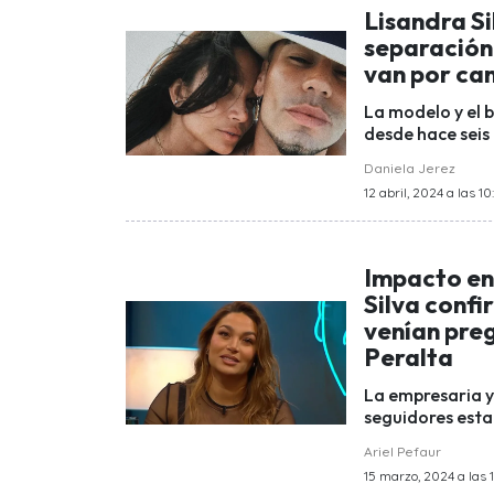
Lisandra Si
separación
van por cam
La modelo y el 
desde hace seis 
Daniela Jerez
12 abril, 2024 a las 10
Impacto en
Silva confi
venían preg
Peralta
La empresaria y
seguidores estab
Ariel Pefaur
15 marzo, 2024 a las 1