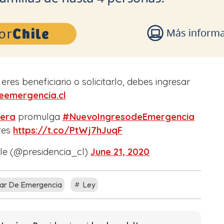
res beneficiario o solicitarlo, debes ingresar
eemergencia.cl
nera
promulga
#NuevoIngresodeEmergencia
tes
https://t.co/PtWj7hJuqF
ile (@presidencia_cl)
June 21, 2020
iar De Emergencia
Ley