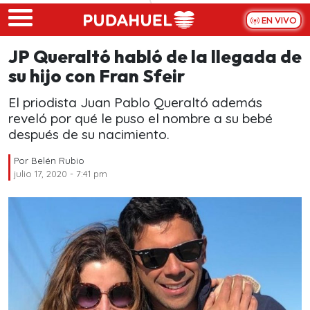
Skip to main content
EN VIVO
JP Queraltó habló de la llegada de
su hijo con Fran Sfeir
El priodista Juan Pablo Queraltó además
reveló por qué le puso el nombre a su bebé
después de su nacimiento.
Por
Belén Rubio
julio 17, 2020 - 7:41 pm