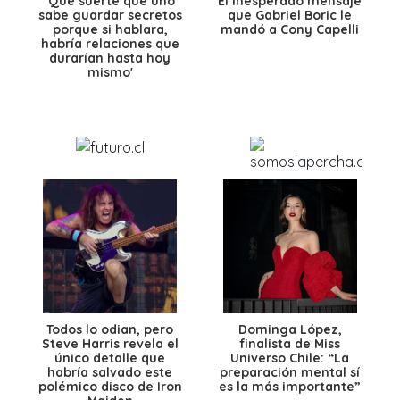
'Qué suerte que uno
El inesperado mensaje
sabe guardar secretos
que Gabriel Boric le
porque si hablara,
mandó a Cony Capelli
habría relaciones que
durarían hasta hoy
mismo'
Todos lo odian, pero
Dominga López,
Steve Harris revela el
finalista de Miss
único detalle que
Universo Chile: “La
habría salvado este
preparación mental sí
polémico disco de Iron
es la más importante”