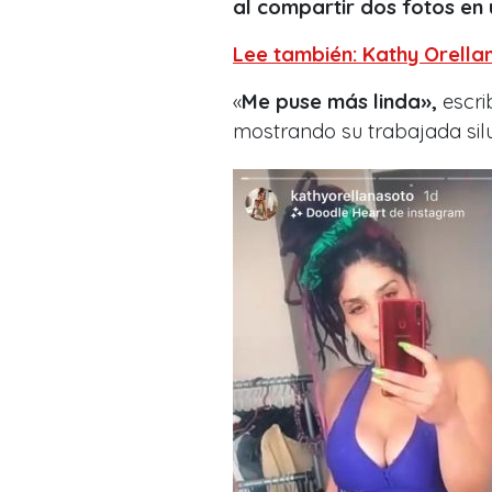
al compartir dos fotos en 
Lee también: Kathy Orella
«
Me puse más linda»,
escri
mostrando su trabajada silu