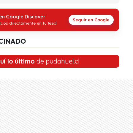
 en Google Discover
Seguir en Google
idos directamente en tu feed.
CINADO
uí lo último
de pudahuel.cl